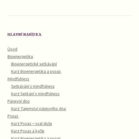
HLAVNÍ NABÍDKA
Úvod
Bioenergetika
Bioenergetické setkávání
Kurz Bioenergetika a psoas
Mindfulness
Setkávání s mindfulness
Kurz Setkání s mindfulness
Pánevní dno
Kurz Tajemství pánevního dna
Psoas
Kurz Psoas – sval duše
Kurz Psoas a kyčle
Kurz Bioenergetika a psoas