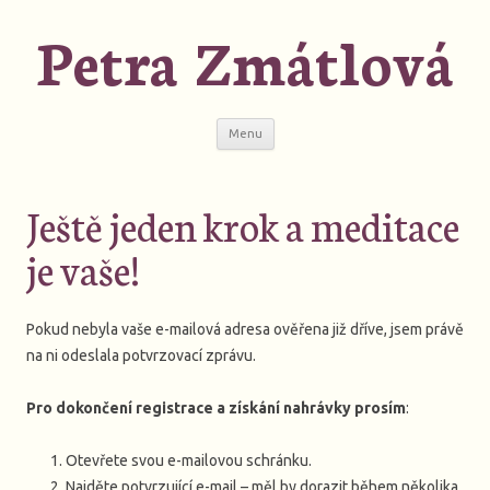
Petra Zmátlová
Přejít
Menu
k
obsahu
webu
Ještě jeden krok a meditace
je vaše!
Pokud nebyla vaše e-mailová adresa ověřena již dříve, jsem právě
na ni odeslala potvrzovací zprávu.
Pro dokončení registrace a získání nahrávky prosím
:
Otevřete svou e-mailovou schránku.
Najděte potvrzující e-mail – měl by dorazit během několika