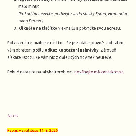
málo minut.
(Pokud ho nevidíte, podívejte se do složky Spam, Hromadné
nebo Promo.)
Klikněte na tlačítko
v e-mailu a potvrďte svou adresu.
Potvrzením e-mailu se ujistíme, že je zadán správně, a obratem
vám obratem
pošlu odkaz ke stažení nahrávky
. Zároveň
získáte jistotu, že vám nic z důležitých novinek neuteče.
Pokud narazíte na jakýkoli problém,
neváhejte mě kontaktovat
.
AKCE
Psoas – sval duše 14. 8. 2026