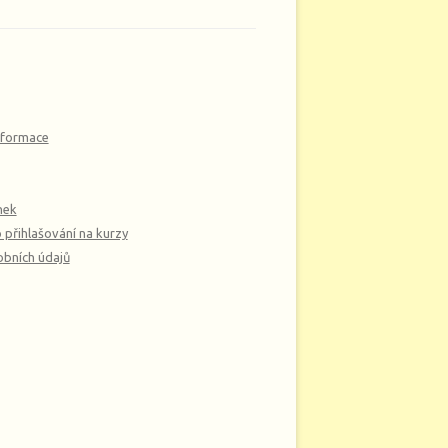
nformace
nek
 přihlašování na kurzy
bních údajů