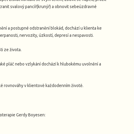
tranit svalový pancíř(krunýř) a obnovit sebeúzdravné
ění a postupné odstranění blokád, dochází u klienta ke
erpanosti, nervozity, úzkostí, depresí a nespavosti.
ti ze života.
 také pláč nebo vzlykání dochází k hlubokému uvolnění a
ké rovnováhy v klientově každodenním životě.
oterapie Gerdy Boyesen: