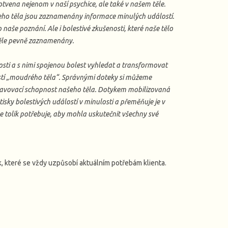
kotvena nejenom v naší psychice, ale také v našem těle.
šeho těla jsou zaznamenány informace minulých událostí.
o naše poznání. Ale i bolestivé zkušenosti, které naše tělo
těle pevně zaznamenány.
osti a s nimi spojenou bolest vyhledat a transformovat
stí „moudrého těla“. Správnými doteky si můžeme
avovací schopnost našeho těla. Dotykem mobilizovaná
tisky bolestivých událostí v minulosti a přeměňuje je v
še tolik potřebuje, aby mohla uskutečnit všechny své
, které se vždy uzpůsobí aktuálním potřebám klienta.