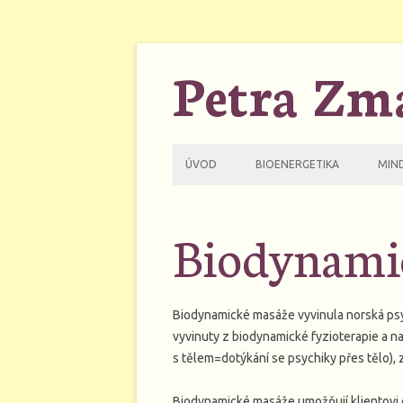
Petra Zm
ÚVOD
BIOENERGETIKA
MIN
BIOENERGETICKÉ SETKÁVÁNÍ
SE
Biodynami
KURZ BIOENERGETIKA A PSO
KU
Biodynamické masáže vyvinula norská ps
vyvinuty z biodynamické fyzioterapie a na
s tělem=dotýkání se psychiky přes tělo)
Biodynamické masáže umožňují klientovi op