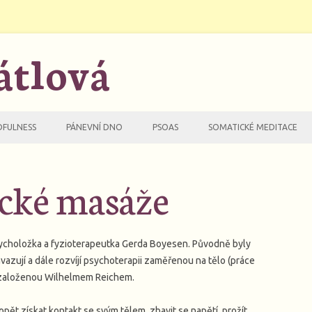
átlová
Přejít
k
DFULNESS
PÁNEVNÍ DNO
PSOAS
SOMATICKÉ MEDITACE
obsahu
webu
TKÁVÁNÍ S MINDFULNESS
KURZ TAJEMSTVÍ PÁNEVNÍHO DNA
KURZ PSOAS – SVAL DUŠE
cké masáže
AS
RZ SETKÁNÍ S MINDFULNESS
KURZ PSOAS A KYČLE
KURZ BIOENERGETIKA A PSOAS
ycholožka a fyzioterapeutka Gerda Boyesen. Původně byly
vazují a dále rozvíjí psychoterapii zaměřenou na tělo (práce
, založenou Wilhelmem Reichem.
ět získat kontakt se svým tělem, zbavit se napětí, prožít